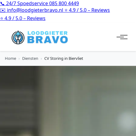
📞
24/7 Spoedservice
085 800 4449
✉️
info@loodgieterbravo.nl
⭐
4.9 / 5.0 – Reviews
⭐
4.9 / 5.0 – Reviews
Home
›
Diensten
›
CV Storing in Biervliet