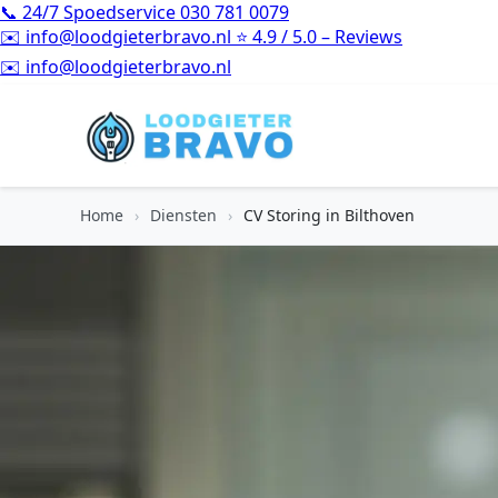
📞
24/7 Spoedservice
030 781 0079
✉️
info@loodgieterbravo.nl
⭐
4.9 / 5.0 – Reviews
⭐
4.9 / 5.0 – Reviews
Home
›
Diensten
›
CV Storing in Bilthoven