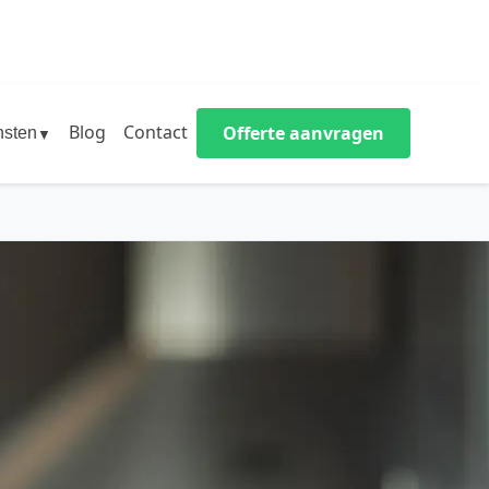
Blog
Contact
Offerte aanvragen
nsten
▼