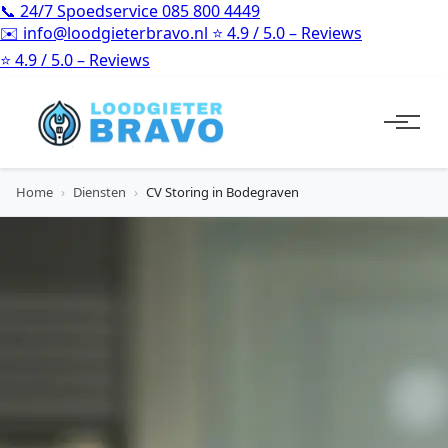
📞
24/7 Spoedservice
085 800 4449
✉️
info@loodgieterbravo.nl
⭐
4.9 / 5.0 – Reviews
⭐
4.9 / 5.0 – Reviews
Home
›
Diensten
›
CV Storing in Bodegraven