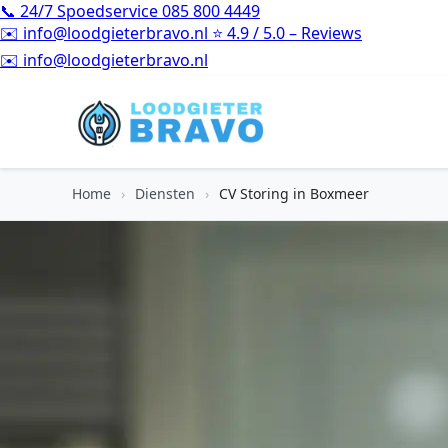
📞
24/7 Spoedservice
085 800 4449
✉️
info@loodgieterbravo.nl
⭐
4.9 / 5.0 – Reviews
⭐
4.9 / 5.0 – Reviews
Home
›
Diensten
›
CV Storing in Boxmeer