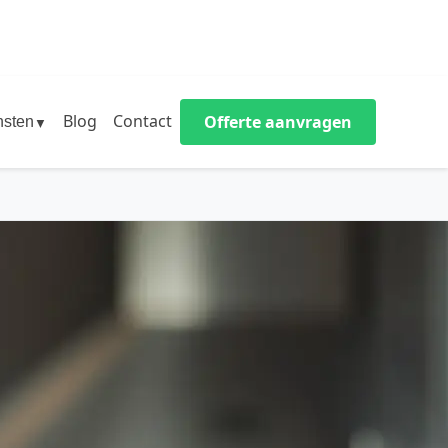
Blog
Contact
Offerte aanvragen
nsten
▼