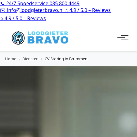
📞
24/7 Spoedservice
085 800 4449
✉️
info@loodgieterbravo.nl
⭐
4.9 / 5.0 – Reviews
⭐
4.9 / 5.0 – Reviews
Home
›
Diensten
›
CV Storing in Brummen