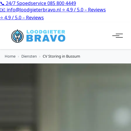
📞
24/7 Spoedservice
085 800 4449
✉️
info@loodgieterbravo.nl
⭐
4.9 / 5.0 – Reviews
⭐
4.9 / 5.0 – Reviews
Home
›
Diensten
›
CV Storing in Bussum