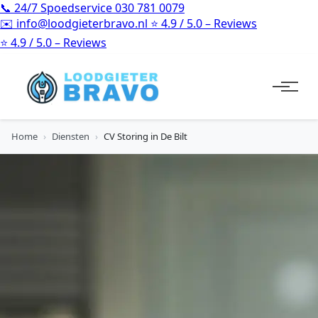
📞
24/7 Spoedservice
030 781 0079
✉️
info@loodgieterbravo.nl
⭐
4.9 / 5.0 – Reviews
⭐
4.9 / 5.0 – Reviews
Home
›
Diensten
›
CV Storing in De Bilt