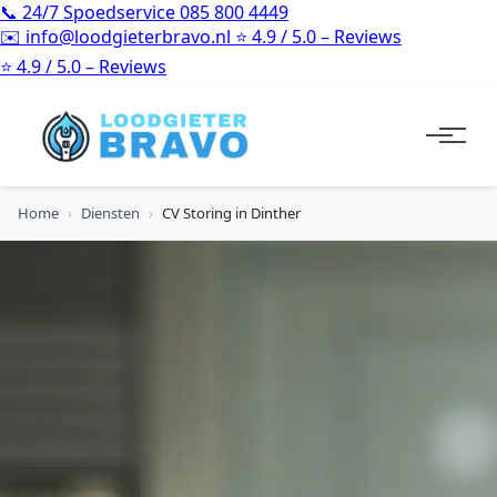
📞
24/7 Spoedservice
085 800 4449
✉️
info@loodgieterbravo.nl
⭐
4.9 / 5.0 – Reviews
⭐
4.9 / 5.0 – Reviews
Home
›
Diensten
›
CV Storing in Dinther