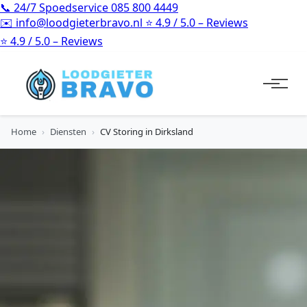
📞
24/7 Spoedservice
085 800 4449
✉️
info@loodgieterbravo.nl
⭐
4.9 / 5.0 – Reviews
⭐
4.9 / 5.0 – Reviews
Home
›
Diensten
›
CV Storing in Dirksland