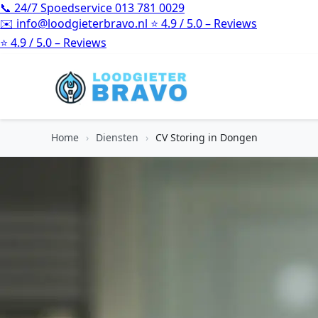
📞
24/7 Spoedservice
013 781 0029
✉️
info@loodgieterbravo.nl
⭐
4.9 / 5.0 – Reviews
⭐
4.9 / 5.0 – Reviews
Home
›
Diensten
›
CV Storing in Dongen