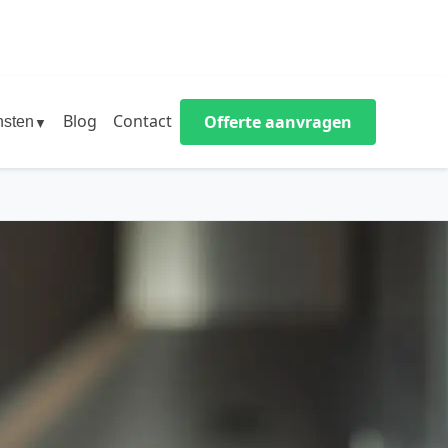
Blog
Contact
Offerte aanvragen
nsten
▼