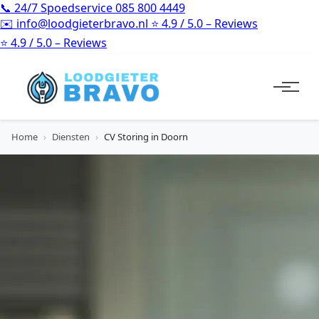
📞
24/7 Spoedservice
085 800 4449
✉️
info@loodgieterbravo.nl
⭐
4.9 / 5.0 – Reviews
⭐
4.9 / 5.0 – Reviews
Home
›
Diensten
›
CV Storing in Doorn