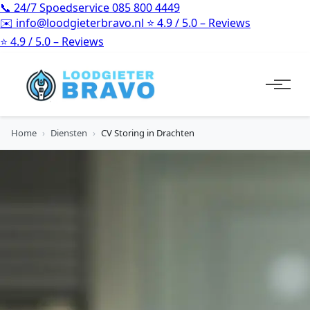
📞
24/7 Spoedservice
085 800 4449
✉️
info@loodgieterbravo.nl
⭐
4.9 / 5.0 – Reviews
⭐
4.9 / 5.0 – Reviews
Home
›
Diensten
›
CV Storing in Drachten