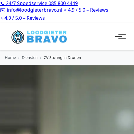
📞
24/7 Spoedservice
085 800 4449
✉️
info@loodgieterbravo.nl
⭐
4.9 / 5.0 – Reviews
⭐
4.9 / 5.0 – Reviews
Home
›
Diensten
›
CV Storing in Drunen