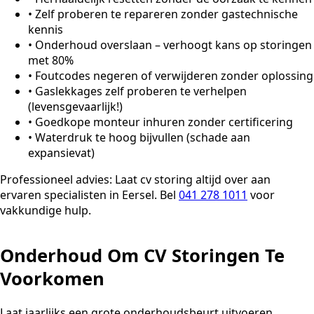
•
Zelf proberen te repareren zonder gastechnische
kennis
•
Onderhoud overslaan – verhoogt kans op storingen
met 80%
•
Foutcodes negeren of verwijderen zonder oplossing
•
Gaslekkages zelf proberen te verhelpen
(levensgevaarlijk!)
•
Goedkope monteur inhuren zonder certificering
•
Waterdruk te hoog bijvullen (schade aan
expansievat)
Professioneel advies:
Laat cv storing altijd over aan
ervaren specialisten in Eersel. Bel
041 278 1011
voor
vakkundige hulp.
Onderhoud Om CV Storingen Te
Voorkomen
Laat jaarlijks een grote onderhoudsbeurt uitvoeren