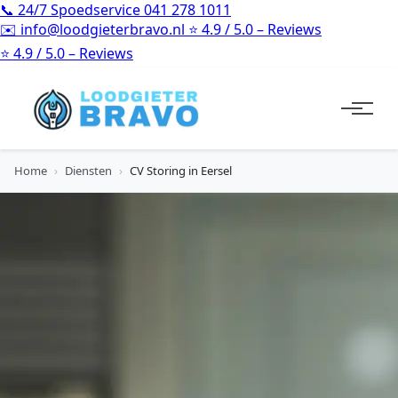
📞
24/7 Spoedservice
041 278 1011
✉️
info@loodgieterbravo.nl
⭐
4.9 / 5.0 – Reviews
⭐
4.9 / 5.0 – Reviews
Home
›
Diensten
›
CV Storing in Eersel