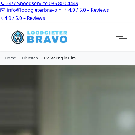
📞
24/7 Spoedservice
085 800 4449
✉️
info@loodgieterbravo.nl
⭐
4.9 / 5.0 – Reviews
⭐
4.9 / 5.0 – Reviews
Home
›
Diensten
›
CV Storing in Elim