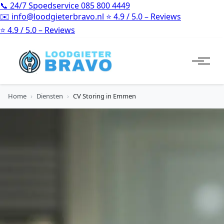
📞
24/7 Spoedservice
085 800 4449
✉️
info@loodgieterbravo.nl
⭐
4.9 / 5.0 – Reviews
⭐
4.9 / 5.0 – Reviews
Home
›
Diensten
›
CV Storing in Emmen