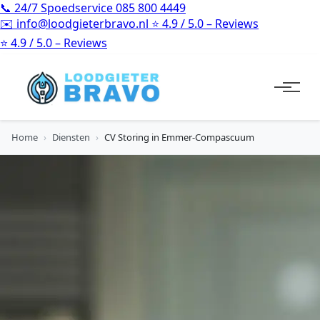
📞
24/7 Spoedservice
085 800 4449
✉️
info@loodgieterbravo.nl
⭐
4.9 / 5.0 – Reviews
⭐
4.9 / 5.0 – Reviews
Home
›
Diensten
›
CV Storing in Emmer-Compascuum