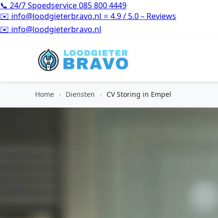
📞
24/7 Spoedservice
085 800 4449
✉️
info@loodgieterbravo.nl
⭐
4.9 / 5.0 – Reviews
⭐
4.9 / 5.0 – Reviews
Home
›
Diensten
›
CV Storing in Empel