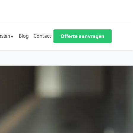
Blog
Contact
Offerte aanvragen
nsten
▼