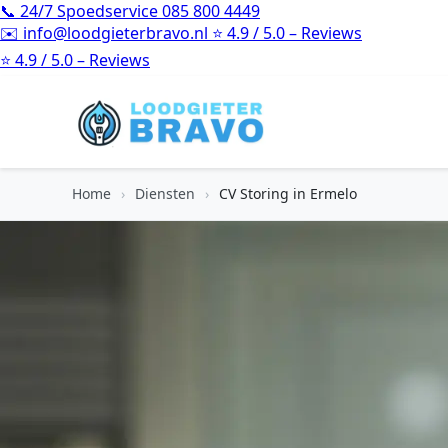
📞
24/7 Spoedservice
085 800 4449
✉️
info@loodgieterbravo.nl
⭐
4.9 / 5.0 – Reviews
⭐
4.9 / 5.0 – Reviews
Home
›
Diensten
›
CV Storing in Ermelo