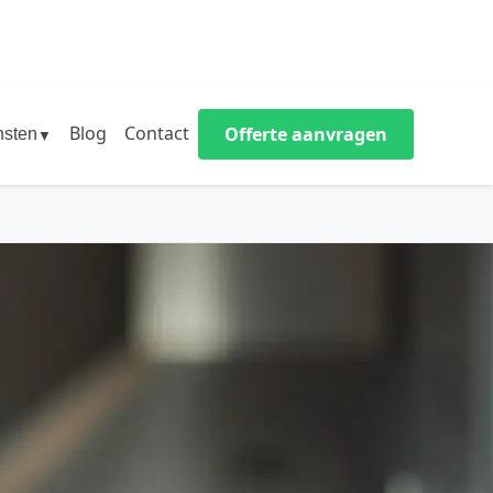
Blog
Contact
Offerte aanvragen
nsten
▼