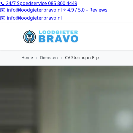
📞
24/7 Spoedservice
085 800 4449
✉️
info@loodgieterbravo.nl
⭐
4.9 / 5.0 – Reviews
⭐
4.9 / 5.0 – Reviews
Home
›
Diensten
›
CV Storing in Erp