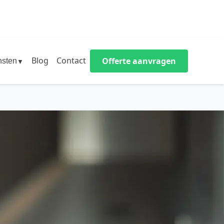
Blog
Contact
Offerte aanvragen
nsten
▼