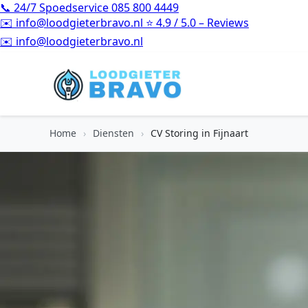
📞
24/7 Spoedservice
085 800 4449
✉️
info@loodgieterbravo.nl
⭐
4.9 / 5.0 – Reviews
⭐
4.9 / 5.0 – Reviews
Home
›
Diensten
›
CV Storing in Fijnaart