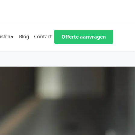
Blog
Contact
Offerte aanvragen
nsten
▼