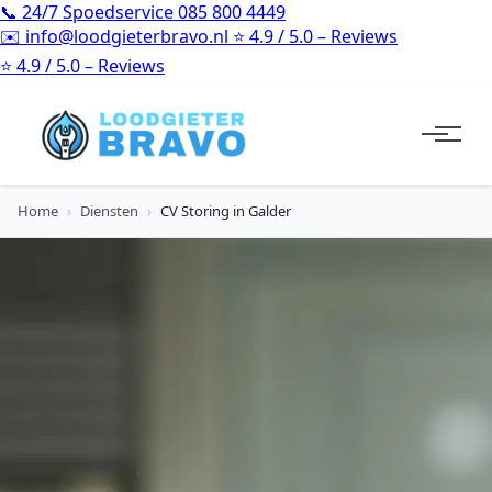
📞
24/7 Spoedservice
085 800 4449
✉️
info@loodgieterbravo.nl
⭐
4.9 / 5.0 – Reviews
⭐
4.9 / 5.0 – Reviews
Home
›
Diensten
›
CV Storing in Galder