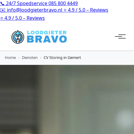
📞
24/7 Spoedservice
085 800 4449
✉️
info@loodgieterbravo.nl
⭐
4.9 / 5.0 – Reviews
⭐
4.9 / 5.0 – Reviews
Home
›
Diensten
›
CV Storing in Gemert