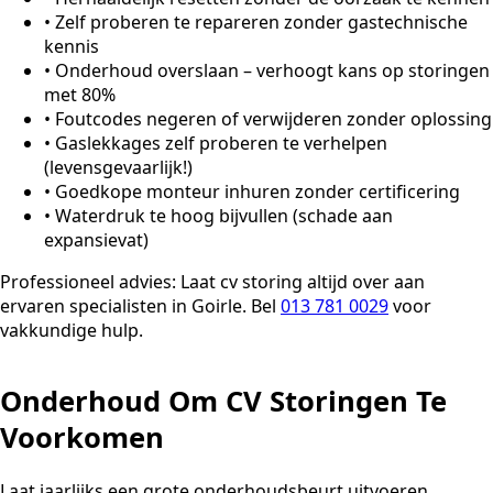
•
Zelf proberen te repareren zonder gastechnische
kennis
•
Onderhoud overslaan – verhoogt kans op storingen
met 80%
•
Foutcodes negeren of verwijderen zonder oplossing
•
Gaslekkages zelf proberen te verhelpen
(levensgevaarlijk!)
•
Goedkope monteur inhuren zonder certificering
•
Waterdruk te hoog bijvullen (schade aan
expansievat)
Professioneel advies:
Laat cv storing altijd over aan
ervaren specialisten in Goirle. Bel
013 781 0029
voor
vakkundige hulp.
Onderhoud Om CV Storingen Te
Voorkomen
Laat jaarlijks een grote onderhoudsbeurt uitvoeren