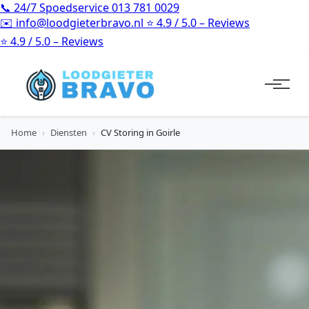
📞
24/7 Spoedservice
013 781 0029
✉️
info@loodgieterbravo.nl
⭐
4.9 / 5.0 – Reviews
⭐
4.9 / 5.0 – Reviews
Home
›
Diensten
›
CV Storing in Goirle