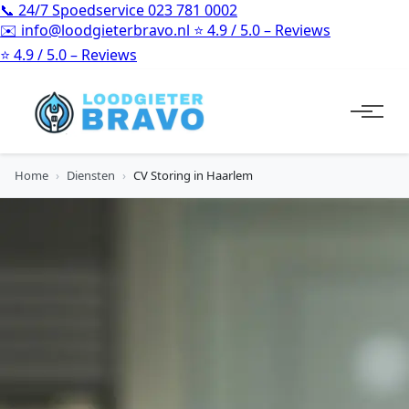
📞
24/7 Spoedservice
023 781 0002
✉️
info@loodgieterbravo.nl
⭐
4.9 / 5.0 – Reviews
⭐
4.9 / 5.0 – Reviews
Home
›
Diensten
›
CV Storing in Haarlem