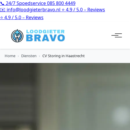
📞
24/7 Spoedservice
085 800 4449
✉️
info@loodgieterbravo.nl
⭐
4.9 / 5.0 – Reviews
⭐
4.9 / 5.0 – Reviews
Home
›
Diensten
›
CV Storing in Haastrecht