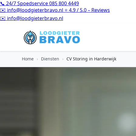
📞
24/7 Spoedservice
085 800 4449
✉️
info@loodgieterbravo.nl
⭐
4.9 / 5.0 – Reviews
⭐
4.9 / 5.0 – Reviews
Home
›
Diensten
›
CV Storing in Harderwijk