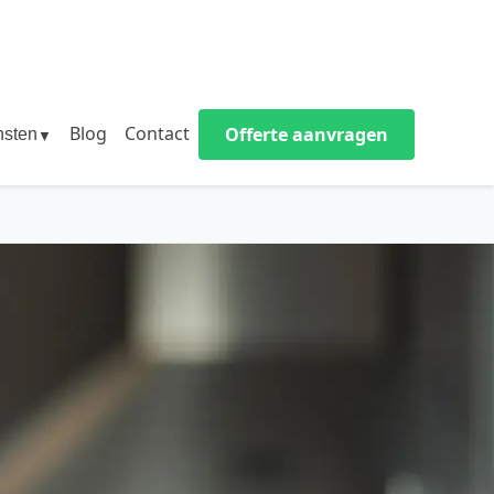
Blog
Contact
Offerte aanvragen
nsten
▼