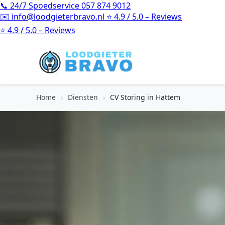
📞
24/7 Spoedservice
057 874 9012
✉️
info@loodgieterbravo.nl
⭐
4.9 / 5.0 – Reviews
⭐
4.9 / 5.0 – Reviews
Home
›
Diensten
›
CV Storing in Hattem