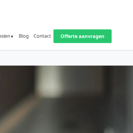
Blog
Contact
Offerte aanvragen
nsten
▼