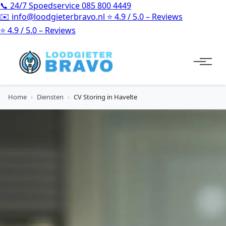
📞
24/7 Spoedservice
085 800 4449
✉️
info@loodgieterbravo.nl
⭐
4.9 / 5.0 – Reviews
⭐
4.9 / 5.0 – Reviews
Home
›
Diensten
›
CV Storing in Havelte