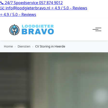
📞
24/7 Spoedservice
057 874 9012
✉️
info@loodgieterbravo.nl
⭐
4.9 / 5.0 – Reviews
⭐
4.9 / 5.0 – Reviews
Home
›
Diensten
›
CV Storing in Heerde