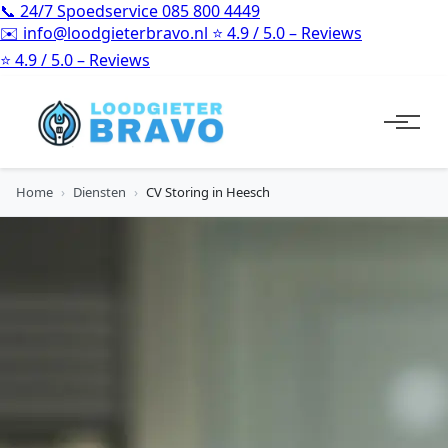
📞
24/7 Spoedservice
085 800 4449
✉️
info@loodgieterbravo.nl
⭐
4.9 / 5.0 – Reviews
⭐
4.9 / 5.0 – Reviews
Home
›
Diensten
›
CV Storing in Heesch