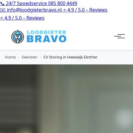
📞
24/7 Spoedservice
085 800 4449
✉️
info@loodgieterbravo.nl
⭐
4.9 / 5.0 – Reviews
⭐
4.9 / 5.0 – Reviews
Home
›
Diensten
›
CV Storing in Heeswijk-Dinther