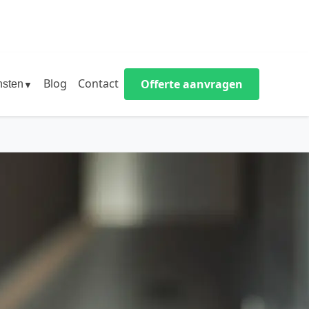
Blog
Contact
Offerte aanvragen
nsten
▼