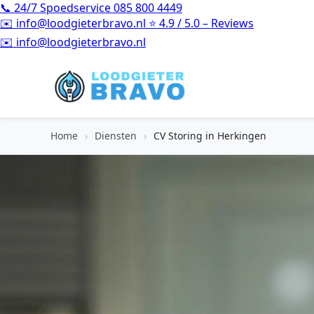
📞
24/7 Spoedservice
085 800 4449
✉️
info@loodgieterbravo.nl
⭐
4.9 / 5.0 – Reviews
⭐
4.9 / 5.0 – Reviews
Home
›
Diensten
›
CV Storing in Herkingen