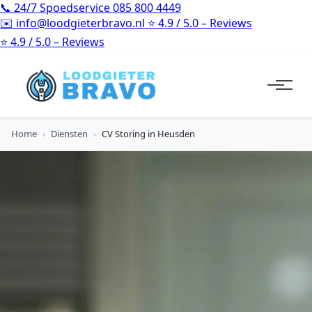
📞
24/7 Spoedservice
085 800 4449
✉️
info@loodgieterbravo.nl
⭐
4.9 / 5.0 – Reviews
⭐
4.9 / 5.0 – Reviews
Home
›
Diensten
›
CV Storing in Heusden