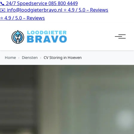
📞
24/7 Spoedservice
085 800 4449
✉️
info@loodgieterbravo.nl
⭐
4.9 / 5.0 – Reviews
⭐
4.9 / 5.0 – Reviews
Home
›
Diensten
›
CV Storing in Hoeven