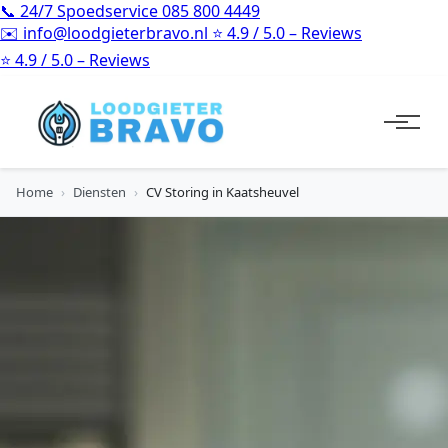
📞
24/7 Spoedservice
085 800 4449
✉️
info@loodgieterbravo.nl
⭐
4.9 / 5.0 – Reviews
⭐
4.9 / 5.0 – Reviews
Home
›
Diensten
›
CV Storing in Kaatsheuvel