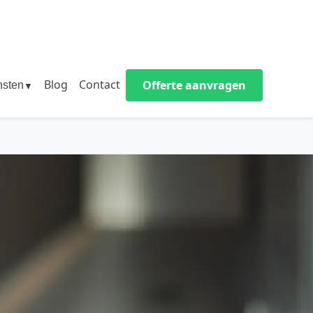
Blog
Contact
Offerte aanvragen
nsten
▼