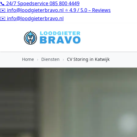
📞
24/7 Spoedservice
085 800 4449
✉️
info@loodgieterbravo.nl
⭐
4.9 / 5.0 – Reviews
⭐
4.9 / 5.0 – Reviews
Home
›
Diensten
›
CV Storing in Katwijk