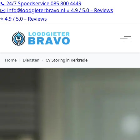
📞
24/7 Spoedservice
085 800 4449
✉️
info@loodgieterbravo.nl
⭐
4.9 / 5.0 – Reviews
⭐
4.9 / 5.0 – Reviews
Home
›
Diensten
›
CV Storing in Kerkrade