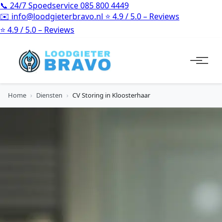
📞
24/7 Spoedservice
085 800 4449
✉️
info@loodgieterbravo.nl
⭐
4.9 / 5.0 – Reviews
⭐
4.9 / 5.0 – Reviews
Home
›
Diensten
›
CV Storing in Kloosterhaar