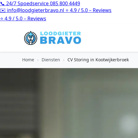
📞
24/7 Spoedservice
085 800 4449
✉️
info@loodgieterbravo.nl
⭐
4.9 / 5.0 – Reviews
⭐
4.9 / 5.0 – Reviews
Home
›
Diensten
›
CV Storing in Kootwijkerbroek