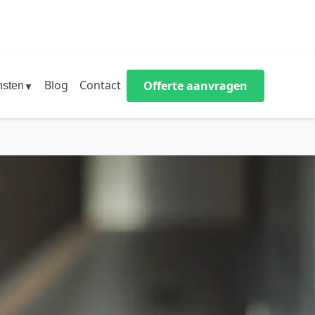
Blog
Contact
Offerte aanvragen
nsten
▼