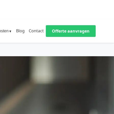
Blog
Contact
Offerte aanvragen
nsten
▼