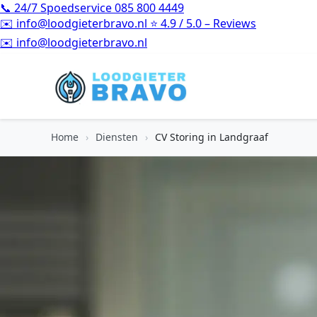
📞
24/7 Spoedservice
085 800 4449
✉️
info@loodgieterbravo.nl
⭐
4.9 / 5.0 – Reviews
⭐
4.9 / 5.0 – Reviews
Home
›
Diensten
›
CV Storing in Landgraaf