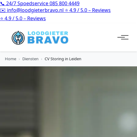
📞
24/7 Spoedservice
085 800 4449
✉️
info@loodgieterbravo.nl
⭐
4.9 / 5.0 – Reviews
⭐
4.9 / 5.0 – Reviews
Home
›
Diensten
›
CV Storing in Leiden