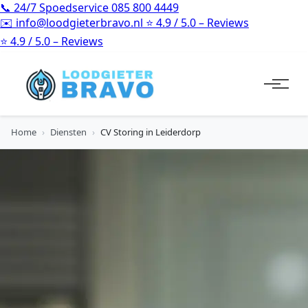
📞
24/7 Spoedservice
085 800 4449
✉️
info@loodgieterbravo.nl
⭐
4.9 / 5.0 – Reviews
⭐
4.9 / 5.0 – Reviews
Home
›
Diensten
›
CV Storing in Leiderdorp