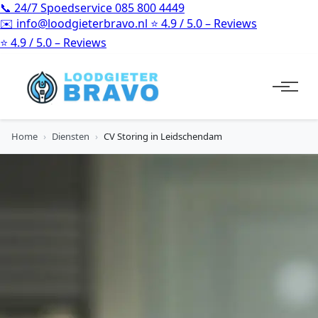
📞
24/7 Spoedservice
085 800 4449
✉️
info@loodgieterbravo.nl
⭐
4.9 / 5.0 – Reviews
⭐
4.9 / 5.0 – Reviews
Home
›
Diensten
›
CV Storing in Leidschendam