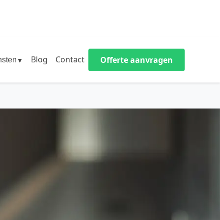
Blog
Contact
Offerte aanvragen
nsten
▼