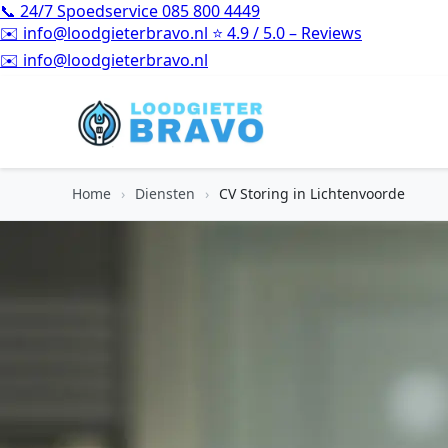
📞
24/7 Spoedservice
085 800 4449
✉️
info@loodgieterbravo.nl
⭐
4.9 / 5.0 – Reviews
⭐
4.9 / 5.0 – Reviews
Home
›
Diensten
›
CV Storing in Lichtenvoorde