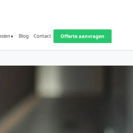
Blog
Contact
Offerte aanvragen
nsten
▼