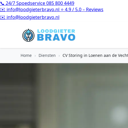
📞
24/7 Spoedservice
085 800 4449
✉️
info@loodgieterbravo.nl
⭐
4.9 / 5.0 – Reviews
⭐
4.9 / 5.0 – Reviews
Home
›
Diensten
›
CV Storing in Loenen aan de Vech