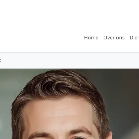
Home
Over ons
Die
t