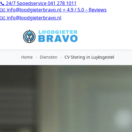
📞
24/7 Spoedservice
041 278 1011
✉️
info@loodgieterbravo.nl
⭐
4.9 / 5.0 – Reviews
⭐
4.9 / 5.0 – Reviews
Home
›
Diensten
›
CV Storing in Luyksgestel