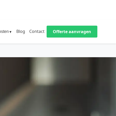
Blog
Contact
Offerte aanvragen
nsten
▼