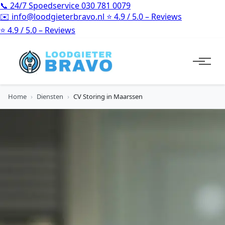
📞
24/7 Spoedservice
030 781 0079
✉️
info@loodgieterbravo.nl
⭐
4.9 / 5.0 – Reviews
⭐
4.9 / 5.0 – Reviews
Home
›
Diensten
›
CV Storing in Maarssen