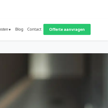
Blog
Contact
Offerte aanvragen
nsten
▼