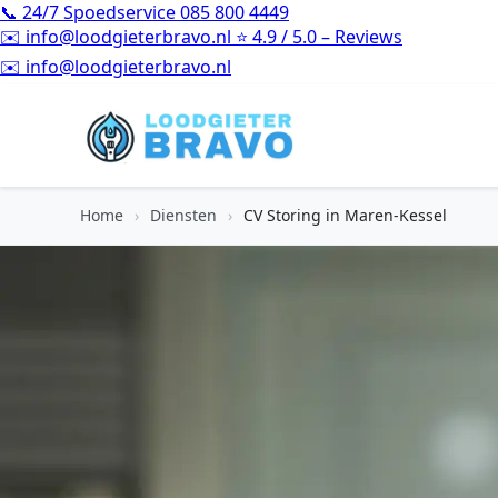
📞
24/7 Spoedservice
085 800 4449
✉️
info@loodgieterbravo.nl
⭐
4.9 / 5.0 – Reviews
⭐
4.9 / 5.0 – Reviews
Home
›
Diensten
›
CV Storing in Maren-Kessel