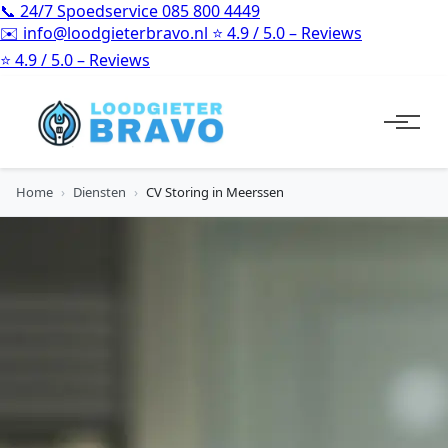
📞
24/7 Spoedservice
085 800 4449
✉️
info@loodgieterbravo.nl
⭐
4.9 / 5.0 – Reviews
⭐
4.9 / 5.0 – Reviews
Home
›
Diensten
›
CV Storing in Meerssen